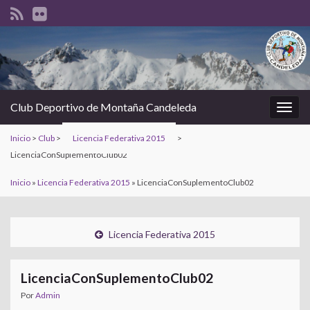
Club Deportivo de Montaña Candeleda
Alter
la
Inicio
>
Club
>
Licencia Federativa 2015
>
nave
LicenciaConSuplementoClub02
Inicio
»
Licencia Federativa 2015
»
LicenciaConSuplementoClub02
Licencia Federativa 2015
LicenciaConSuplementoClub02
Por
Admin