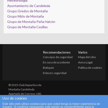
Meteorología
Ayuntamiento de Candeleda
Grupo Gredos de Montaña
Grupo Mirlo de Montaña
Grupo de Montaña Peña Halcón
Grupo de Montaña Casillas
Recomendaciones
Varios
Consejos de seguridad
Mapa del sitio
En caso de accidente
Aviso Legal
Botiquín
Política de cookies
Enlaces seguridad
© 2015 Club Deportivo de
Montaña Candeleda
Apartado de Correos 140,
Uso de cookies
Candeleda (05480) Avila
grupocandeleda@yahoo.es
Este sitio web utiliza cookies para que usted tenga la mejor experiencia de
686 215 070 (Pedro)
usuario. Si continúa navegando está dando su consentimiento para la