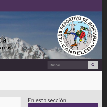
da
o más
Search for:
En esta sección