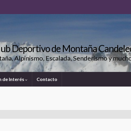
lub Deportivo de Montaña Candele
aña, Alpinismo, Escalada, Senderismo y much
 de Interés
Contacto