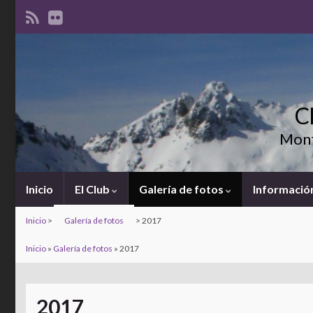
C
Mont
Inicio
El Club
Galería de fotos
Información
Inicio
>
Galería de fotos
>
2017
Inicio
»
Galería de fotos
»
2017
2017