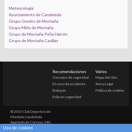
Meteorología
Ayuntamiento de Candeleda
Grupo Gredos de Montaña
Grupo Mirlo de Montaña
Grupo de Montaña Peña Halcón
Grupo de Montaña Casillas
Recomendaciones
Varios
Consejos de seguridad
Mapa del sitio
En caso de accidente
Aviso Legal
Botiquín
Política de cookies
Enlaces seguridad
© 2015 Club Deportivo de
Montaña Candeleda
Apartado de Correos 140,
Uso de cookies
Candeleda (05480) Avila