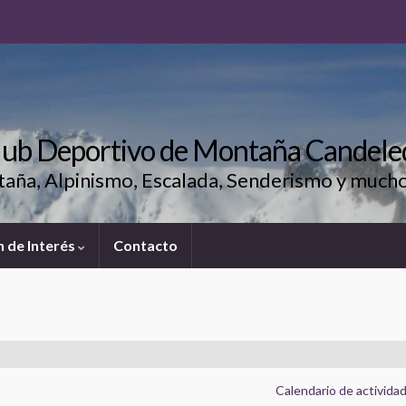
lub Deportivo de Montaña Candele
aña, Alpinismo, Escalada, Senderismo y much
 de Interés
Contacto
Calendario de activida