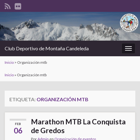
Club Deportivo de Montaña Candeleda
Alter
la
Inicio
>
Organización mtb
nave
Inicio
»
Organización mtb
ETIQUETA:
ORGANIZACIÓN MTB
Marathon MTB La Conquista
FEB
06
de Gredos
Por
Admin
en
Organización de eventos