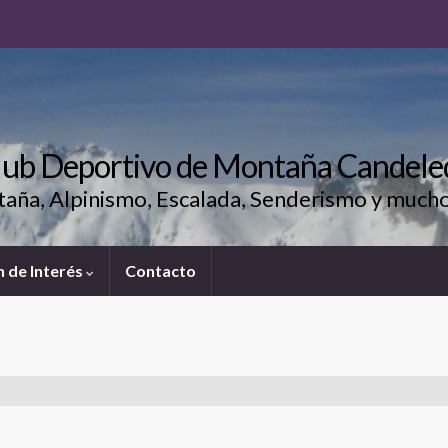
lub Deportivo de Montaña Candele
aña, Alpinismo, Escalada, Senderismo y much
 de Interés
Contacto