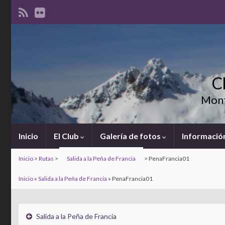
C
Mont
Inicio
El Club
Galería de fotos
Información
Inicio
>
Rutas
>
Salida a la Peña de Francia
>
PenaFrancia01
Inicio
»
Salida a la Peña de Francia
»
PenaFrancia01
Salida a la Peña de Francia