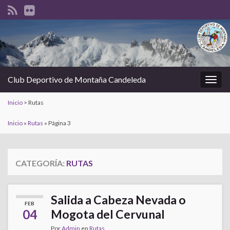
Club Deportivo de Montaña Candeleda
Alter
la
Inicio
>
Rutas
nave
Inicio
»
Rutas
»
Página 3
CATEGORÍA:
RUTAS
Salida a Cabeza Nevada o
FEB
04
Mogota del Cervunal
Por
Admin
en
Rutas