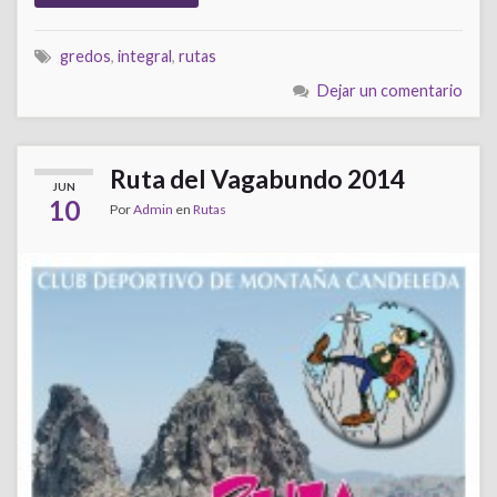
gredos
,
integral
,
rutas
Dejar un comentario
Ruta del Vagabundo 2014
JUN
10
Por
Admin
en
Rutas