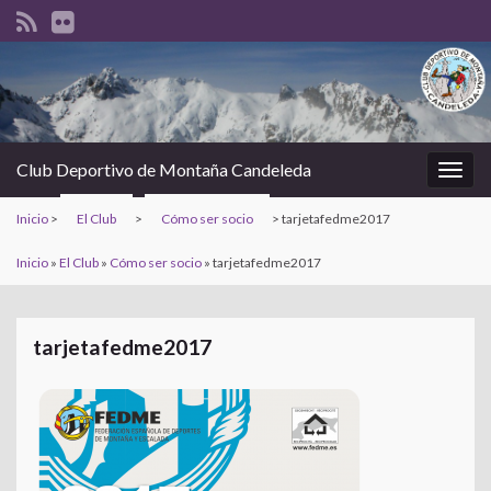
Club Deportivo de Montaña Candeleda
Alter
la
Inicio
>
El Club
>
Cómo ser socio
>
tarjetafedme2017
nave
Inicio
»
El Club
»
Cómo ser socio
»
tarjetafedme2017
tarjetafedme2017