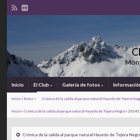
C
Mont
Inicio
El Club
Galería de fotos
Información
Inicio
>
Rutas
>
Crónica de la salida al parque natural Hayedo de Tejera Neg
Inicio
»
Crónica de la salida al parque natural Hayedo de Tejera Negra
»
20141
Crónica de la salida al parque natural Hayedo de Tejera Negr