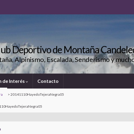
lub Deportivo de Montaña Candele
aña, Alpinismo, Escalada, Senderismo y much
 de Interés
Contacto
ra
>
20141110HayedoTejeraNegra05
110HayedoTejeraNegra05
a