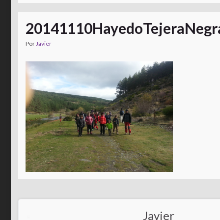
20141110HayedoTejeraNegr
Por
Javier
Javier