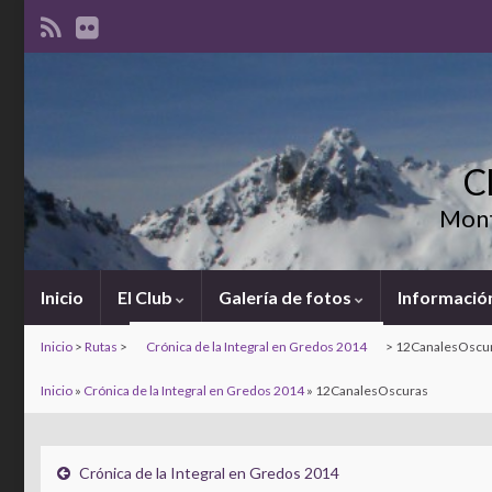
C
Mont
Inicio
El Club
Galería de fotos
Información
Inicio
>
Rutas
>
Crónica de la Integral en Gredos 2014
>
12CanalesOscu
Inicio
»
Crónica de la Integral en Gredos 2014
»
12CanalesOscuras
Crónica de la Integral en Gredos 2014