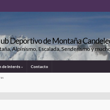
lub Deportivo de Montaña Candele
aña, Alpinismo, Escalada, Senderismo y much
 de Interés
Contacto
ras