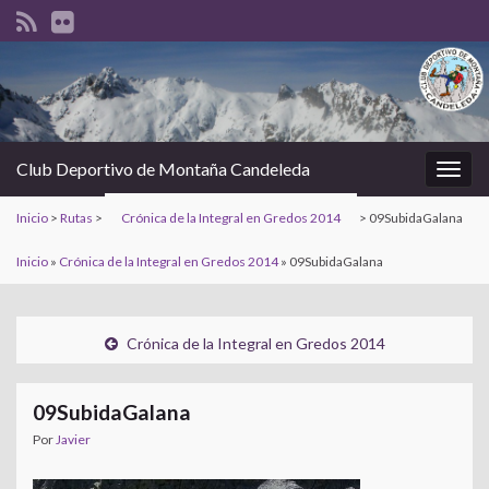
Club Deportivo de Montaña Candeleda
Alter
la
Inicio
>
Rutas
>
Crónica de la Integral en Gredos 2014
>
09SubidaGalana
nave
Inicio
»
Crónica de la Integral en Gredos 2014
»
09SubidaGalana
Crónica de la Integral en Gredos 2014
09SubidaGalana
Por
Javier