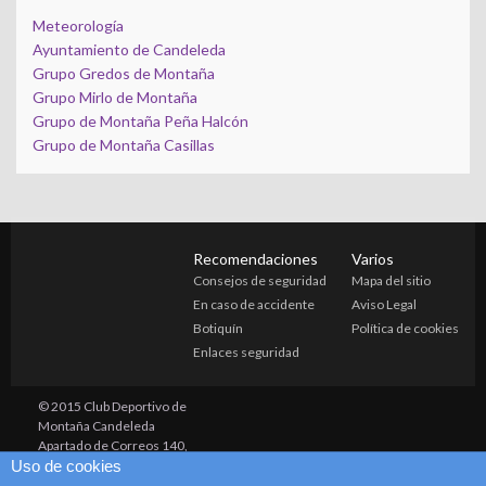
Meteorología
Ayuntamiento de Candeleda
Grupo Gredos de Montaña
Grupo Mirlo de Montaña
Grupo de Montaña Peña Halcón
Grupo de Montaña Casillas
Recomendaciones
Varios
Consejos de seguridad
Mapa del sitio
En caso de accidente
Aviso Legal
Botiquín
Política de cookies
Enlaces seguridad
© 2015 Club Deportivo de
Montaña Candeleda
Apartado de Correos 140,
Uso de cookies
Candeleda (05480) Avila
grupocandeleda@yahoo.es