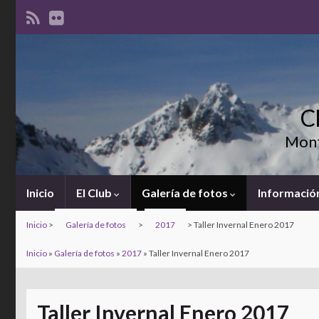
C
Mont
Inicio
El Club
Galería de fotos
Información
Inicio
>
Galería de fotos
>
2017
>
Taller Invernal Enero 2017
Inicio
»
Galería de fotos
»
2017
»
Taller Invernal Enero 2017
Taller Invernal Enero 2017