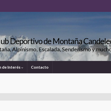
lub Deportivo de Montaña Candele
aña, Alpinismo, Escalada, Senderismo y much
 de Interés
Contacto