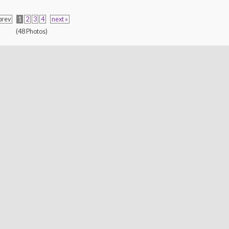
prev
1
2
3
4
next »
(48 Photos)