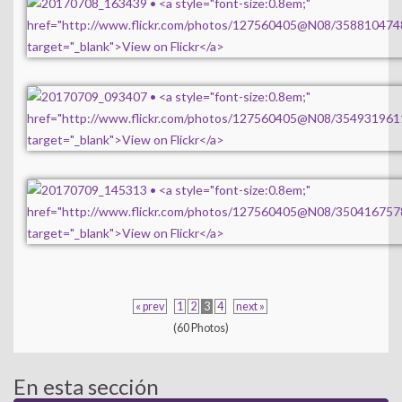
« prev
1
2
3
4
next »
(60 Photos)
En esta sección