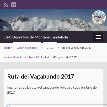
Club Deportivo de Montaña Candeleda
Alter
la
Inicio
>
Galería de fotos
>
2017
>
Ruta del Vagabundo 2017
nave
Inicio
»
Galería de fotos
»
2017
»
Ruta del Vagabundo 2017
Ruta del Vagabundo 2017
Imágenes de la ruta del vagabundo llevada a cabo en Julio de
2017.