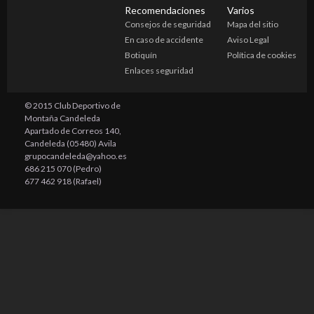
Recomendaciones
Varios
Consejos de seguridad
Mapa del sitio
En caso de accidente
Aviso Legal
Botiquín
Política de cookies
Enlaces seguridad
© 2015 Club Deportivo de
Montaña Candeleda
Apartado de Correos 140,
Candeleda (05480) Avila
grupocandeleda@yahoo.es
686 215 070 (Pedro)
677 462 918 (Rafael)